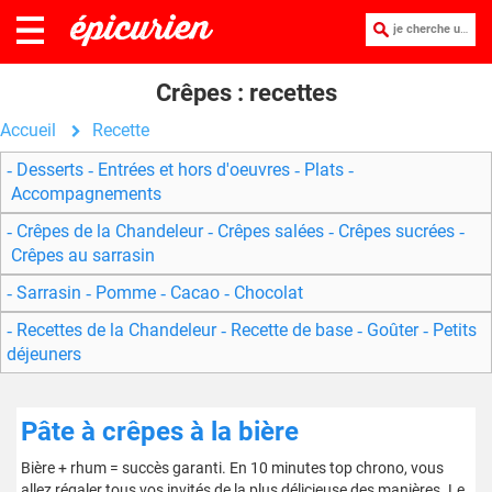
je cherche une recette :
Crêpes : recettes
Accueil
Recette
Desserts
Entrées et hors d'oeuvres
Plats
Accompagnements
Crêpes de la Chandeleur
Crêpes salées
Crêpes sucrées
Crêpes au sarrasin
Sarrasin
Pomme
Cacao
Chocolat
Recettes de la Chandeleur
Recette de base
Goûter
Petits
déjeuners
Pâte à crêpes à la bière
Bière + rhum = succès garanti. En 10 minutes top chrono, vous
allez régaler tous vos invités de la plus délicieuse des manières. Le