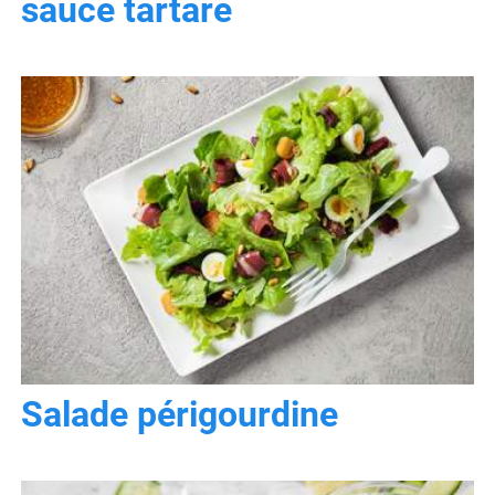
sauce tartare
Salade périgourdine