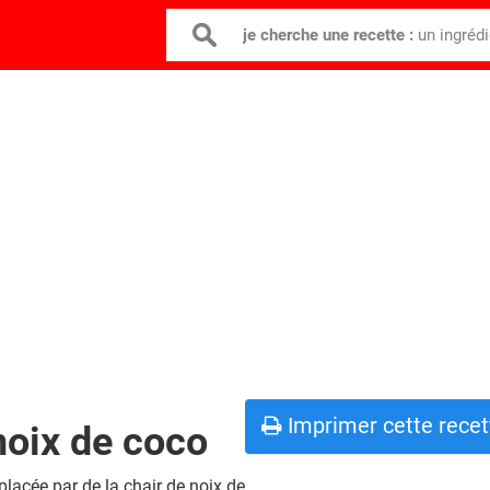
je cherche une recette :
un ingréd
Imprimer cette recet
 noix de coco
placée par de la chair de noix de