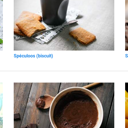
Spéculoos (biscuit)
S