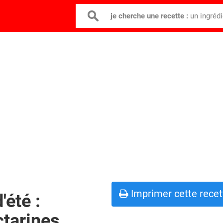
je cherche une recette :
un ingréd
Imprimer cette recet
'été :
tarines,