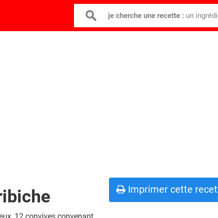
je cherche une recette :
un ingréd
Imprimer cette recet
ribiche
reux, 12 convives convenant