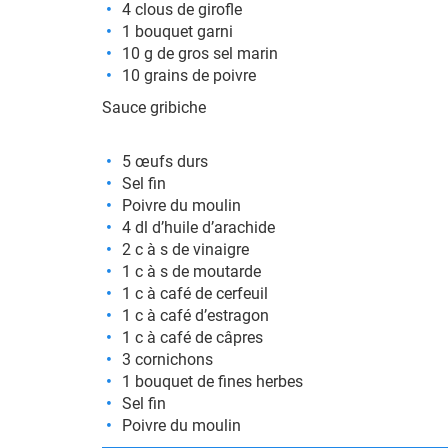
4 clous de girofle
1 bouquet garni
10 g de gros sel marin
10 grains de poivre
Sauce gribiche
5 œufs durs
Sel fin
Poivre du moulin
4 dl d’huile d’arachide
2 c à s de vinaigre
1 c à s de moutarde
1 c à café de cerfeuil
1 c à café d’estragon
1 c à café de câpres
3 cornichons
1 bouquet de fines herbes
Sel fin
Poivre du moulin