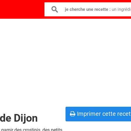
je cherche une recette :
un ingréd
Imprimer cette recet
de Dijon
 garnir des crostinis, des petits