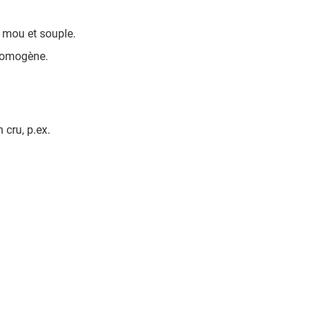
n mou et souple.
 homogène.
 cru, p.ex.