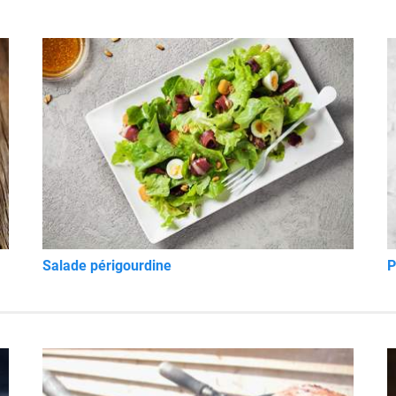
Salade périgourdine
P