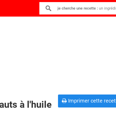
je cherche une recette :
un ingréd
Imprimer cette recet
auts à l'huile