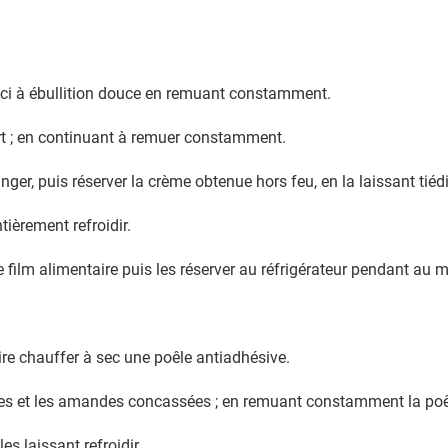
ui-ci à ébullition douce en remuant constamment.
art ; en continuant à remuer constamment.
nger, puis réserver la crème obtenue hors feu, en la laissant tiédi
ntièrement refroidir.
 film alimentaire puis les réserver au réfrigérateur pendant au m
ire chauffer à sec une poêle antiadhésive.
ches et les amandes concassées ; en remuant constamment la poê
es laissant refroidir.