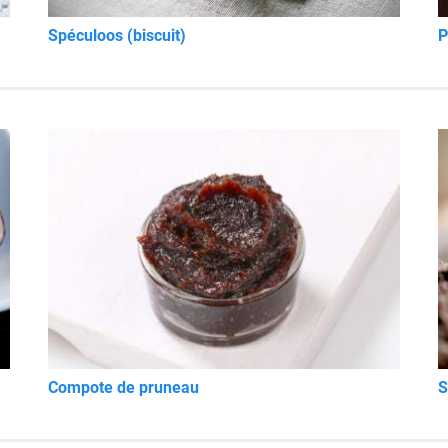
Spéculoos (biscuit)
P
Compote de pruneau
S