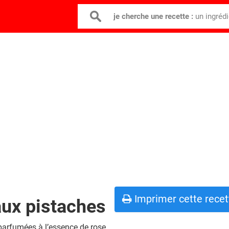
je cherche une recette :
un ingréd
Imprimer cette recet
 aux pistaches
parfumées à l’essence de rose.