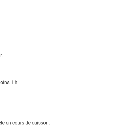
r.
oins 1 h.
le en cours de cuisson.