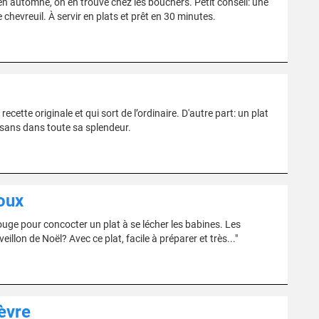
t en automne, on en trouve chez les bouchers. Petit conseil: une
 chevreuil. À servir en plats et prêt en 30 minutes.
ecette originale et qui sort de l’ordinaire. D'autre part: un plat
isans dans toute sa splendeur.
oux
ouge pour concocter un plat à se lécher les babines. Les
illon de Noël? Avec ce plat, facile à préparer et très..."
èvre