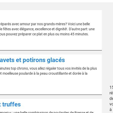
 préparés avec amour par nos grands-mères? Voici une belle
e fêtes avec élégance, excellence et dignité!. D'autre part: une
Vous pouvez préparer ce plat en plus ou moins 45 minutes.
avets et potirons glacés
utes top chrono, vous allez régaler tous vos invités de la plus
t moelleuse poularde à la peau croustillante et dorée à la
1
ré
de
 truffes
vo
à 
Pensez-y : une belle combinaison de poulardes de Bresse et de