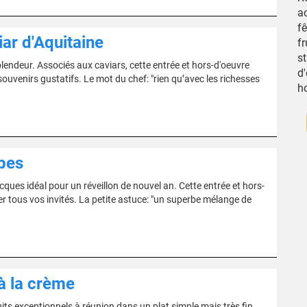
a
fê
iar d'Aquitaine
fr
st
lendeur. Associés aux caviars, cette entrée et hors-d'oeuvre
d'
ouvenirs gustatifs. Le mot du chef: "rien qu’avec les richesses
h
pes
cques idéal pour un réveillon de nouvel an. Cette entrée et hors-
er tous vos invités. La petite astuce: "un superbe mélange de
à la crème
its exceptionnels à réunion dans un plat simple mais très fin