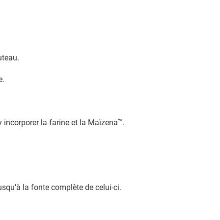
uteau.
e.
 incorporer la farine et la Maïzena™.
usqu’à la fonte complète de celui-ci.