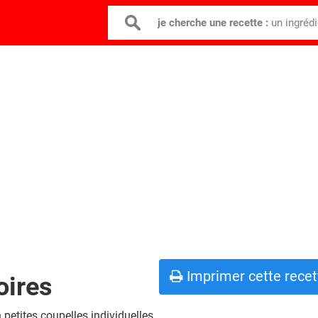
je cherche une recette :
un ingréd
Imprimer cette recet
oires
petites coupelles individuelles