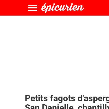
Petits fagots d'asper
San Danielle, chantil