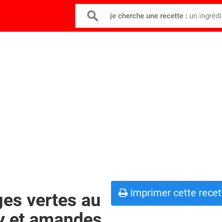
je cherche une recette :
un ingréd
Imprimer cette recet
ges vertes au
ly et amandes