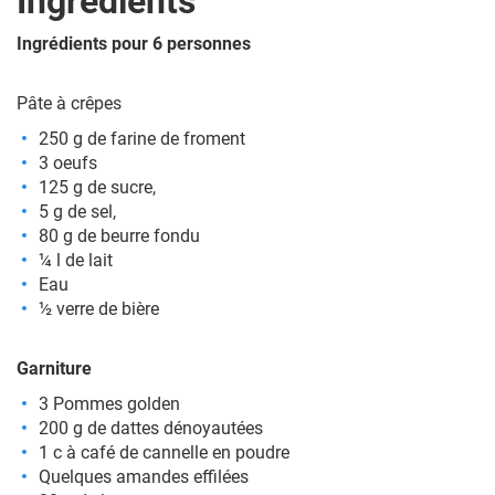
Ingrédients
Ingrédients pour 6 personnes
Pâte à crêpes
250 g de farine de froment
3 oeufs
125 g de sucre,
5 g de sel,
80 g de beurre fondu
¼ l de lait
Eau
½ verre de
bière
Garniture
3 Pommes golden
200 g de dattes dénoyautées
1 c à café de cannelle en poudre
Quelques amandes effilées