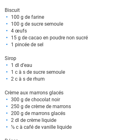
Biscuit
100 g de farine
100 g de sucre semoule
4 œufs
15 g de cacao en poudre non sucré
1 pincée de sel
Sirop
1 dl d’eau
1 c à s de sucre semoule
2 c à s de rhum
Crème aux marrons glacés
300 g de chocolat noir
250 g de crème de marrons
200 g de marrons glacés
2 dl de crème liquide
½ c à café de vanille liquide