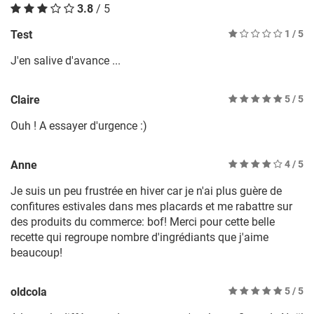
3.8
/ 5
Test
1
/ 5
J'en salive d'avance ...
Claire
5
/ 5
Ouh ! A essayer d'urgence :)
Anne
4
/ 5
Je suis un peu frustrée en hiver car je n'ai plus guère de
confitures estivales dans mes placards et me rabattre sur
des produits du commerce: bof! Merci pour cette belle
recette qui regroupe nombre d'ingrédiants que j'aime
beaucoup!
oldcola
5
/ 5