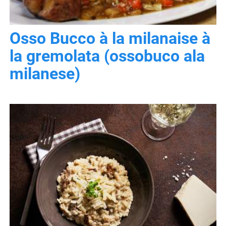
Osso Bucco à la milanaise à
la gremolata (ossobuco ala
milanese)