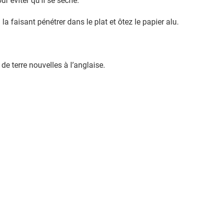
r éviter qu’il se sèche.
a faisant pénétrer dans le plat et ôtez le papier alu.
e terre nouvelles à l’anglaise.