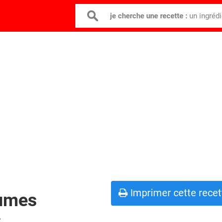
je cherche une recette :
un ingréd
Imprimer cette recet
gumes
c