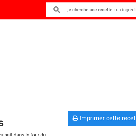
je cherche une recette :
un ingréd
Imprimer cette recet
s
uisait dans le four du