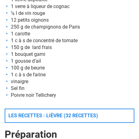
1 verre à liqueur de cognac
¼ l de vin rouge
12 petits oignons
250 g de champignons de Paris
1 carotte
1 c à s de concentré de tomate
150 g de lard frais
1 bouquet garni
1 gousse d’ail
100 g de beurre
1 c à s de farine
vinaigre
Sel fin
Poivre noir Tellichery
LES RECETTES : LIÈVRE (32 RECETTES)
Préparation