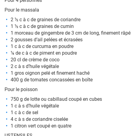
Pour 4 personnes
Pour le massala
2 ½ c à c de graines de coriandre
1 ½ c à c de graines de cumin
1 morceau de gingembre de 3 cm de long, finement râpé
2 gousses d’ail pelées et écrasées
1 c à c de curcuma en poudre
¼ de c à c de piment en poudre
20 cl de crème de coco
2 c à s d’huile végétale
1 gros oignon pelé et finement haché
400 g de tomates concassées en boîte
Pour le poisson
750 g de lotte ou cabillaud coupé en cubes
1 c à s d’huile végétale
1 c à c de sel
4 c à s de coriandre ciselée
1 citron vert coupé en quatre
USTENSILES