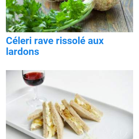
Céleri rave rissolé aux
lardons