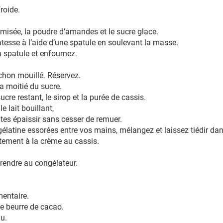
froide.
misée, la poudre d’amandes et le sucre glace.
atesse à l’aide d’une spatule en soulevant la masse.
la spatule et enfournez.
orchon mouillé. Réservez.
la moitié du sucre.
cre restant, le sirop et la purée de cassis.
le lait bouillant,
ites épaissir sans cesser de remuer.
 gélatine essorées entre vos mains, mélangez et laissez tiédir da
catement à la crème au cassis.
prendre au congélateur.
imentaire.
 le beurre de cacao.
du.