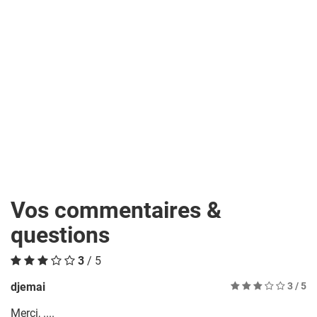
Vos commentaires &
questions
3
/ 5
djemai
3
/ 5
Merci, ....