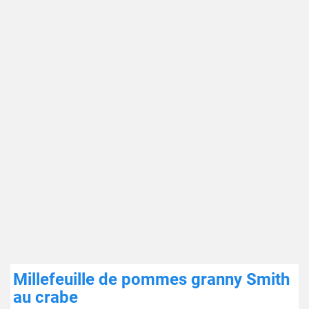
Millefeuille de pommes granny Smith
au crabe