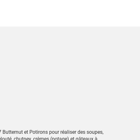
 Butternut et Potirons pour réaliser des soupes,
elouté, chutney, crèmes (potage) et gâteaux à