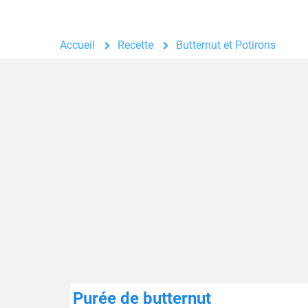
Accueil
Recette
Butternut et Potirons
Purée de butternut