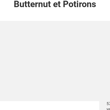
Butternut et Potirons
57
v