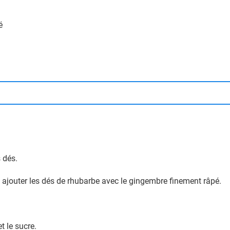
é
s dés.
y ajouter les dés de rhubarbe avec le gingembre finement râpé.
et le sucre.