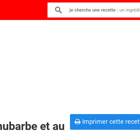
je cherche une recette :
un ingréd
Imprimer cette recet
rhubarbe et au