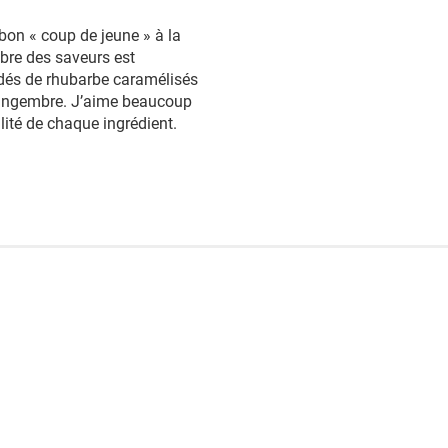
bon « coup de jeune » à la
ibre des saveurs est
s dés de rhubarbe caramélisés
gingembre. J’aime beaucoup
alité de chaque ingrédient.