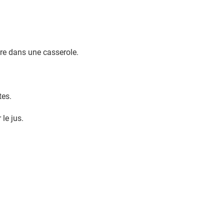
cre dans une casserole.
tes.
 le jus.