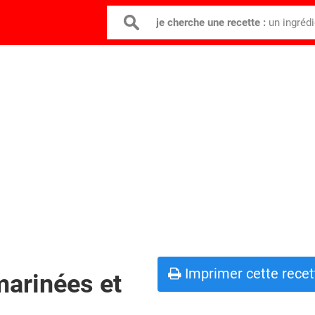
je cherche une recette :
un ingréd
Imprimer cette recet
marinées et