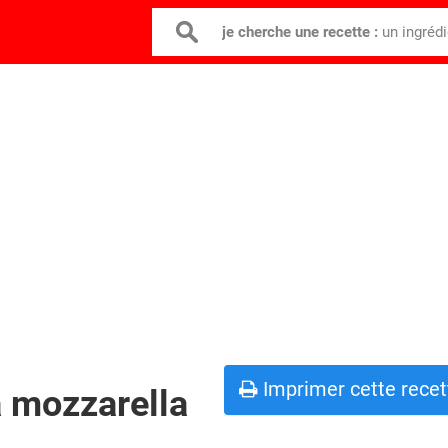
je cherche une recette :
un ingréd
Imprimer cette recet
a mozzarella