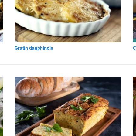
Gratin dauphinois
C