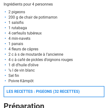
Ingrédients pour 4 personnes
2 pigeons
200 g de chair de potimarron
1 salsifis
1 rutabaga
4 cerfeuils tubéreux
4 min-navets
1 panais
4 fleurs de câpres
2 c à s de moutarde à l’ancienne
4 c à café de pickles d’oignons rouges
1 dl d’huile d’olive
½ l de vin blanc
Sel fin
Poivre Kâmpôt
LES RECETTES : PIGEONS (32 RECETTES)
Préparation