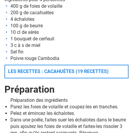
400 g de foies de volaille
200 g de cacahuètes
4 échalotes
100 g de beurre
10 cl de xérès
1 bouquet de cerfeuil
3 c à s de miel
Sel fin
Poivre rouge Cambodia
LES RECETTES : CACAHUÈTES (19 RECETTES)
Préparation
Préparation des ingrédients
Parez les foies de volaille et coupez-les en tranches.
Pelez et émincez les échalotes.
Dans une poêle, faites suer les échalotes dans le beurre
puis ajoutez les foies de volaille et faites-les rissoler 3
mn, afin qu’ils restent saignants. Réservez.