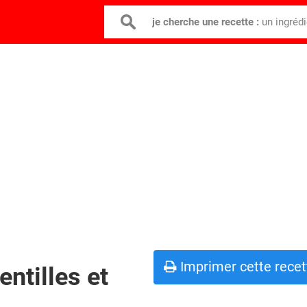
je cherche une recette :
un ingréd
Imprimer cette recet
entilles et