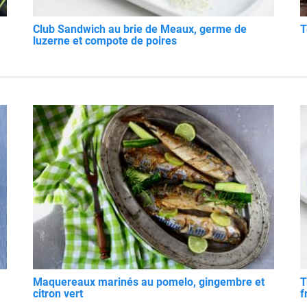
Club Sandwich au brie de Meaux, germe de
T
luzerne et compote de poires
Maquereaux marinés au pomelo, gingembre et
T
citron vert
f