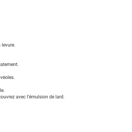
 levure.
catement.
lvéoles.
le.
couvrez avec l’émulsion de lard.