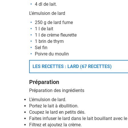
4 dl de lait.
L’émulsion de lard
250 g de lard fume
1 l de lait
1 l de crème fleurette
1 brin de thym
Sel fin
Poivre du moulin
LES RECETTES : LARD (67 RECETTES)
Préparation
Préparation des ingrédients
L’émulsion de lard.
Portez le lait à ébullition.
Coupez le lard en petits dés.
Faites infuser le lard dans le lait bouillant avec 
Filtrez et ajoutez la crème.