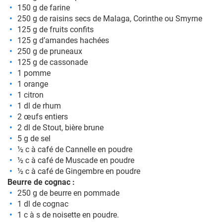
150 g de farine
250 g de raisins secs de Malaga, Corinthe ou Smyrne
125 g de fruits confits
125 g d’amandes hachées
250 g de pruneaux
125 g de cassonade
1 pomme
1 orange
1 citron
1 dl de rhum
2 œufs entiers
2 dl de Stout, bière brune
5 g de sel
½ c à café de Cannelle en poudre
½ c à café de Muscade en poudre
½ c à café de Gingembre en poudre
Beurre de cognac :
250 g de beurre en pommade
1 dl de cognac
1 c à s de noisette en poudre.