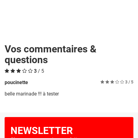
Vos commentaires &
questions
3
/ 5
poucinette
3
/ 5
belle marinade !!! à tester
NEWSLETTER