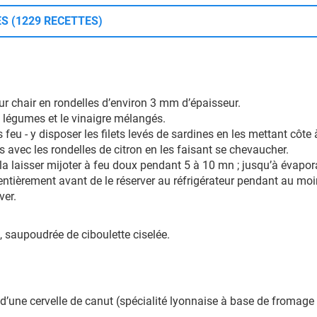
S (1229 RECETTES)
 leur chair en rondelles d’environ 3 mm d’épaisseur.
e légumes et le vinaigre mélangés.
rs feu - y disposer les filets levés de sardines en les mettant côte 
nes avec les rondelles de citron en les faisant se chevaucher.
 la laisser mijoter à feu doux pendant 5 à 10 mn ; jusqu’à évapor
dir entièrement avant de le réserver au réfrigérateur pendant au mo
ver.
t, saupoudrée de ciboulette ciselée.
’une cervelle de canut (spécialité lyonnaise à base de fromage 