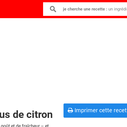
je cherche une recette :
un ingréd
Imprimer cette recet
us de citron
goût et de fraîcheur – et