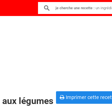
je cherche une recette :
un ingréd
Imprimer cette recet
et aux légumes