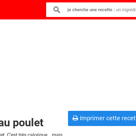
je cherche une recette :
un ingréd
Imprimer cette recet
au poulet
et. C'est très calorique… mais