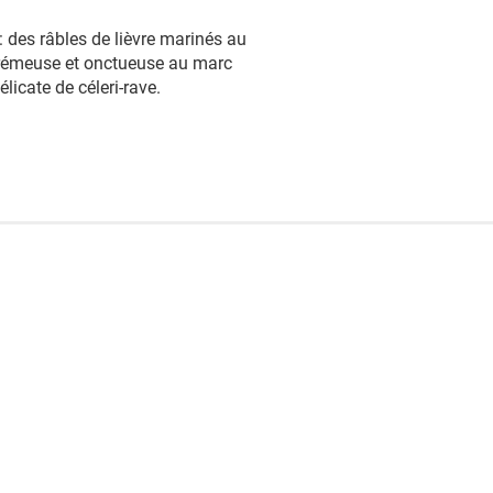
 des râbles de lièvre marinés au
crémeuse et onctueuse au marc
icate de céleri-rave.