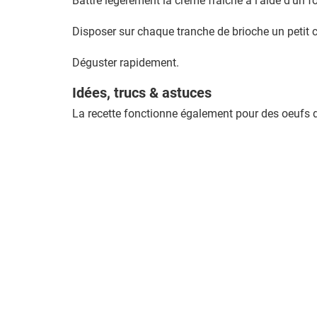
Battre légèrement la crème fraîche à l’aide d’un f
Disposer sur chaque tranche de brioche un petit co
Déguster rapidement.
Idées, trucs & astuces
La recette fonctionne également pour des oeufs