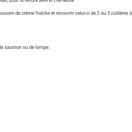
ouet, pour la rendre aéré et crémeuse.
ussin de crème fraîche et recouvrir celui-ci de 2 ou 3 cuillères à
 de saumon ou de lompe.