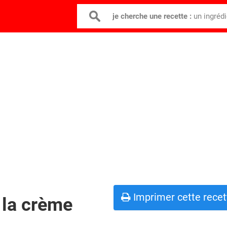
je cherche une recette :
un ingréd
Imprimer cette recet
 la crème