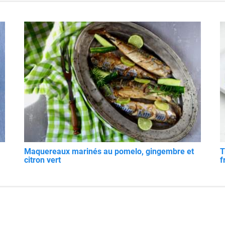
Maquereaux marinés au pomelo, gingembre et
T
citron vert
f