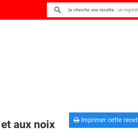
je cherche une recette :
un ingréd
Imprimer cette recet
 et aux noix