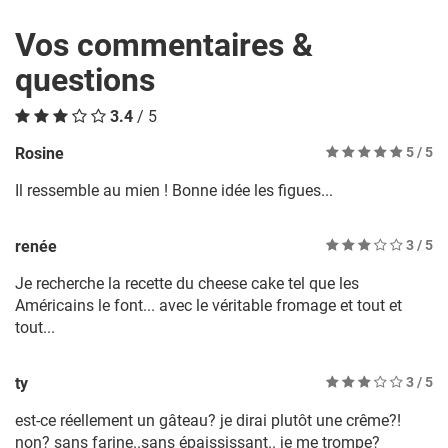
Vos commentaires &
questions
3.4
/ 5
Rosine
5
/ 5
Il ressemble au mien ! Bonne idée les figues...
renée
3
/ 5
Je recherche la recette du cheese cake tel que les
Américains le font... avec le véritable fromage et tout et
tout...
ty
3
/ 5
est-ce réellement un gâteau? je dirai plutôt une crême?!
non? sans farine..sans épaississant.. je me trompe?