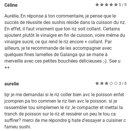
Céline
5
/ 5
Aurélie, En réponse à ton commentaire, je pense que le
succès de réussite des sushis réside dans la cuisson du riz.
En effet, il faut vraiment que ton riz soit collant. Certains
ajoutent plutôt le vinaigre en fin de cuisson, voire même du
vinaigre sucré, ce qui rend le riz encore + collant. Par
ailleurs, je te recommande de les accompagner avec
quelques fines lamelles de Galanga qui se marie à
merveille avec ces petites bouchées délicieuses ;-). See u
++
aurelie
3
/ 5
bjr je me demandai si le riz coller bien avc le poisson enfet
jcompren pa tro commen le riz tien avc le poisson. si je
rassembler tou simplemen le riz ,le compacter et mettai la
tranch de poisson sur le riz et ressérer un peu le tou ca
suffirer? merci de me répondre g hate d'essayer a cuisiner c
fameu sushi.