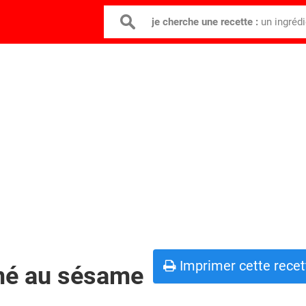
je cherche une recette :
un ingréd
Imprimer cette recet
mé au sésame