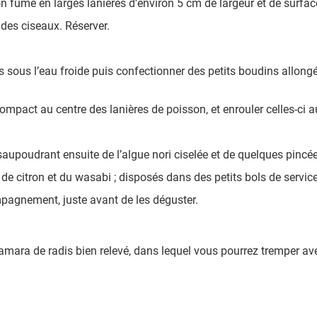
n fumé en larges lanières d’environ 5 cm de largeur et de surfac
e des ciseaux. Réserver.
 sous l’eau froide puis confectionner des petits boudins allongés 
mpact au centre des lanières de poisson, et enrouler celles-ci a
 saupoudrant ensuite de l’algue nori ciselée et de quelques pinc
 de citron et du wasabi ; disposés dans des petits bols de servic
pagnement, juste avant de les déguster.
mara de radis bien relevé, dans lequel vous pourrez tremper av