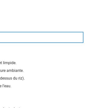
et limpide.
ture ambiante.
dessus du riz).
e l’eau.