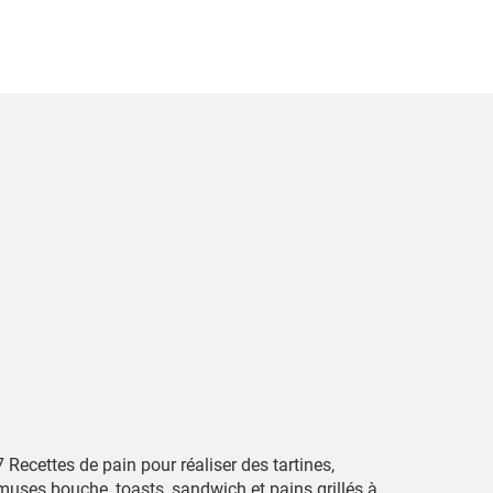
 Recettes de pain pour réaliser des tartines,
muses bouche, toasts, sandwich et pains grillés à