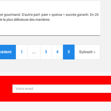
uner gourmand. D'autre part: pain + quinoa = succès garanti. En 20
e la plus délicieuse des manières.
cédent
1
...
3
4
5
Suivant »