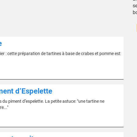
se
b
e
er : cette préparation de tartines à base de crabes et pomme est
ment d’Espelette
du piment d''espelette. La petite astuce: "une tartine ne
e..."