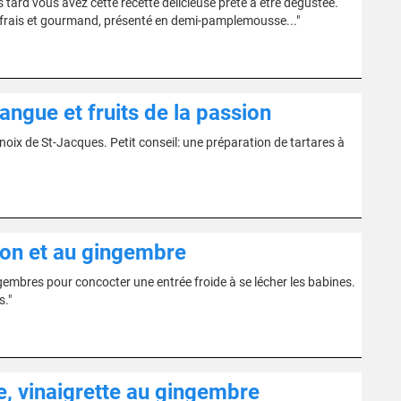
tard vous avez cette recette délicieuse prête à être dégustée.
t frais et gourmand, présenté en demi-pamplemousse..."
angue et fruits de la passion
e noix de St-Jacques. Petit conseil: une préparation de tartares à
ron et au gingembre
gembres pour concocter une entrée froide à se lécher les babines.
s."
e, vinaigrette au gingembre