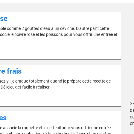
ose
ble comme 2 gouttes d’eau à un céviche. D'autre part: cette
socie le poivre rose et les poissons pour vous offrir une entrée et
e frais
sez-y : je craque totalement quand je prépare cette recette de
élicieux et facile à réaliser.
38
de
es
c
c
e associe la roquette et le cerfeuil pour vous offrir une entrée
cet assemblage sophistiqué à base herbes fraîches et aux vertus