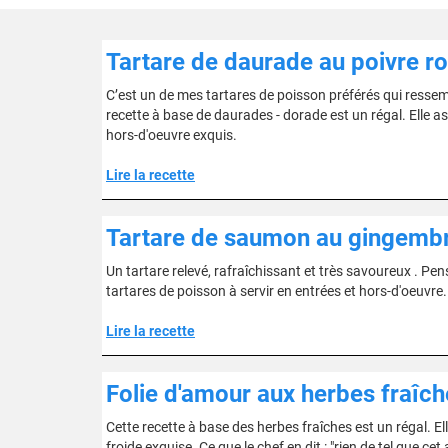
Tartare de daurade au poivre r
C’est un de mes tartares de poisson préférés qui ressem
recette à base de daurades - dorade est un régal. Elle as
hors-d'oeuvre exquis.
Lire la recette
Tartare de saumon au gingembr
Un tartare relevé, rafraîchissant et très savoureux . Pen
tartares de poisson à servir en entrées et hors-d'oeuvre. D
Lire la recette
Folie d'amour aux herbes fraîch
Cette recette à base des herbes fraîches est un régal. Ell
froide exquise. Ce que le chef en dit : "rien de tel que 