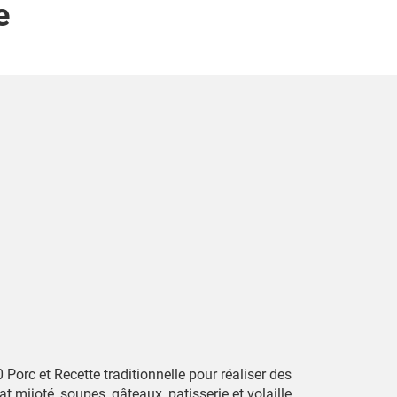
e
 Porc et Recette traditionnelle pour réaliser des
at mijoté, soupes, gâteaux, patisserie et volaille