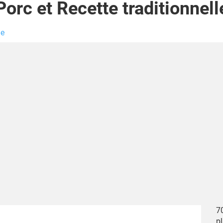
Porc et Recette traditionnell
le
70
pl