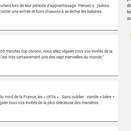
d
utiers lors de leur période d’apprentissage. Pensez-y : j'adore
octer une entrée et hors-d'oeuvre à se lécher les babines.
te
a
60 minutes top chrono, vous allez régaler tous vos invités de la
! C’est très certainement une des sept merveilles du monde."
nord de la France, les « ch’tis » . Sans oublier : viande + bière =
aler tous vos invités de la plus délicieuse des manières.