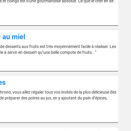
s et coings est d'une gourmandise absolue. Ce que le chef en dit :
 au miel
 de desserts aux fruits est très moyennement facile à réaliser. Les
le à servir en dessert qu’une belle compote de fruits..."
es
rono, vous allez régaler tous vos invités de la plus délicieuse des
e préparer des poires au jus, en y ajoutant du pain d’épices,