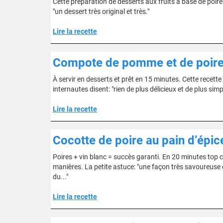
Cette préparation de desserts aux fruits à base de poire
"un dessert très original et très."
Lire la recette
Compote de pomme et de poire
À servir en desserts et prêt en 15 minutes. Cette recette
internautes disent: "rien de plus délicieux et de plus simp
Lire la recette
Cocotte de poire au pain d’épic
Poires + vin blanc = succès garanti. En 20 minutes top ch
manières. La petite astuce: "une façon très savoureuse d
du..."
Lire la recette