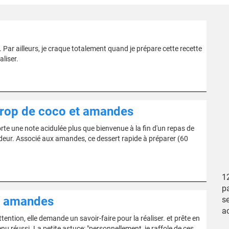
 Par ailleurs, je craque totalement quand je prépare cette recette
aliser.
sirop de coco et amandes
te une note acidulée plus que bienvenue à la fin d'un repas de
endeur. Associé aux amandes, ce dessert rapide à préparer (60
1
pa
et amandes
se
a
ention, elle demande un savoir-faire pour la réaliser. et prête en
u réussi. La petite astuce: "personnellement, je raffole de ces