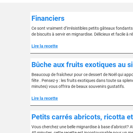
Financiers
Ce sont vraiment d’irrésistibles petits gâteaux fondants.
de biscuits à servir en mignardise. Délicieux et facile à ré
Lire la recette
Bûche aux fruits exotiques au 
Beaucoup de fraîcheur pour ce dessert de Noël qui appor
fête . Pensez-y : les fruits exotiques dans toute sa spl
minutes) vous offrira de beaux souvenirs gustatifs.
Lire la recette
Petits carrés abricots, ricotta 
Vous cherchez une belle mignardise à base d'abricot? Att
40 minutes, cette recette est incontournable pour un men