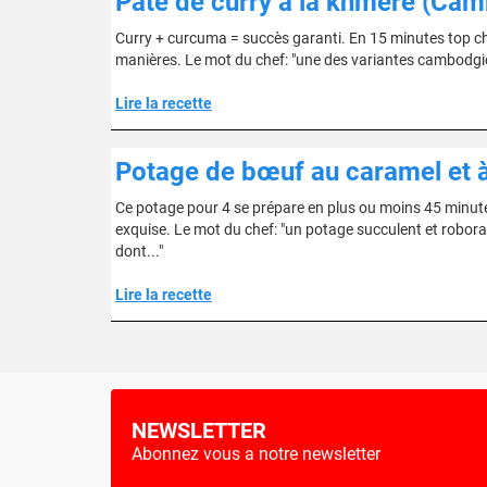
Pâte de curry à la khmère (Ca
Curry + curcuma = succès garanti. En 15 minutes top chro
manières. Le mot du chef: "une des variantes cambodgien
Lire la recette
Potage de bœuf au caramel et à
Ce potage pour 4 se prépare en plus ou moins 45 minutes.
exquise. Le mot du chef: "un potage succulent et roborat
dont..."
Lire la recette
NEWSLETTER
Abonnez vous a notre newsletter